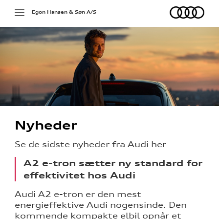
Audi
Toggle
Egon Hansen & Søn A/S
navigation
Nyheder
ine
Se de sidste nyheder fra Audi her
 Audi
A2 e-tron sætter ny standard for
et
effektivitet hos Audi
Audi A2 e-tron er den mest
energieffektive Audi nogensinde. Den
kommende kompakte elbil opnår et