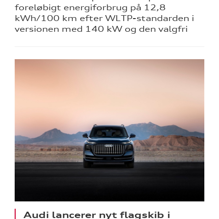
foreløbigt energiforbrug på 12,8
kWh/100 km efter WLTP-standarden i
versionen med 140 kW og den valgfri
tik
Audi lancerer nyt flagskib i