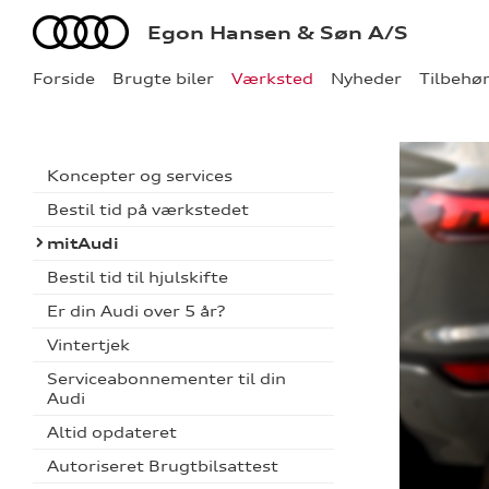
Audi
Egon Hansen & Søn A/S
Forside
Brugte biler
Værksted
Nyheder
Tilbehø
Koncepter og services
Bestil tid på værkstedet
mitAudi
Bestil tid til hjulskifte
Er din Audi over 5 år?
Vintertjek
Serviceabonnementer til din
Audi
Altid opdateret
Autoriseret Brugtbilsattest