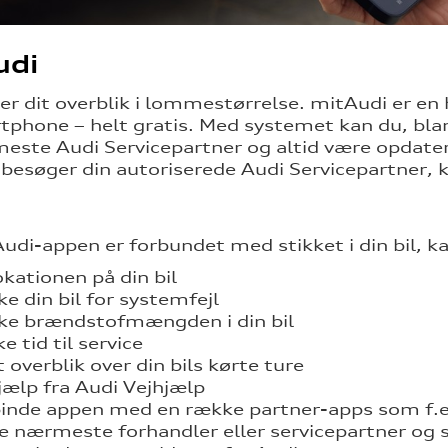
udi
er dit overblik i lommestørrelse. mitAudi er en h
tphone – helt gratis. Med systemet kan du, bla
este Audi Servicepartner og altid være opdater
l besøger din autoriserede Audi Servicepartner, k
udi-appen er forbundet med stikket i din bil, k
okationen på din bil
ke din bil for systemfejl
ke brændstofmængden i din bil
e tid til service
t overblik over din bils kørte ture
jælp fra Audi Vejhjælp
inde appen med en række partner-apps som f.e
e nærmeste forhandler eller servicepartner og 