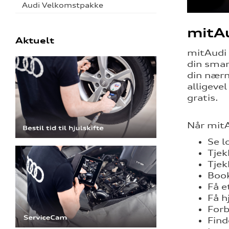
Audi Velkomstpakke
mitA
Aktuelt
mitAudi 
din smar
din nærm
alligeve
gratis.
Når mitA
Se l
Tjek
Tjek
Book
Få e
Få h
Forb
Find