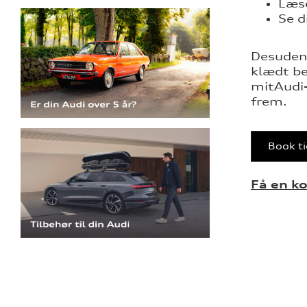
Læse
Se d
Desuden 
klædt bed
mitAudi-
frem.
Book ti
Få en ko