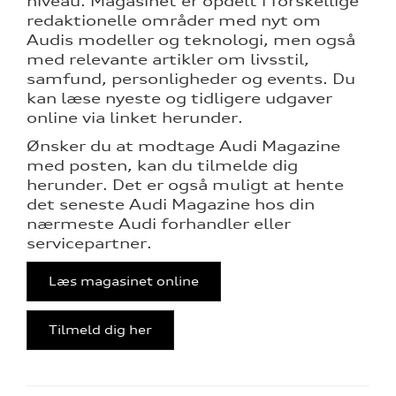
niveau. Magasinet er opdelt i forskellige
redaktionelle områder med nyt om
Audis modeller og teknologi, men også
med relevante artikler om livsstil,
samfund, personligheder og events. Du
kan læse nyeste og tidligere udgaver
online via linket herunder.
tik
Ønsker du at modtage Audi Magazine
med posten, kan du tilmelde dig
herunder. Det er også muligt at hente
det seneste Audi Magazine hos din
nærmeste Audi forhandler eller
servicepartner.
Læs magasinet online
Tilmeld dig her