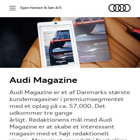
Audi
Toggle
Egon Hansen & Søn A/S
navigation
Audi Magazine
ine
Audi Magazine er et af Danmarks største
kundemagasiner i premiumsegmentet
 Audi
med et oplag på ca. 57.000. Det
et
udkommer tre gange
årligt. Redaktionens mål med Audi
Magazine er at skabe et interessant
magasin med et højt redaktionelt