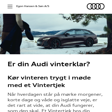
Audi
Toggle
Egon Hansen & Søn A/S
navigation
g services
Er din Audi vinterklar?
på værkstedet
Kør vinteren trygt i møde
med et Vintertjek
l hjulskifte
Når hverdagen står på mørke morgener,
korte dage og våde og isglatte veje, er
over 5 år?
det rart at vide, at din Audi fungerer,
som den skal. Et Vintertjek hos din