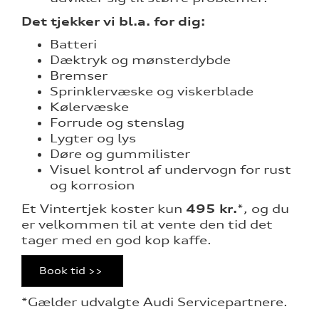
tik
Det tjekker vi bl.a. for dig:
Batteri
Dæktryk og mønsterdybde
Bremser
Sprinklervæske og viskerblade
Kølervæske
Forrude og stenslag
Lygter og lys
Døre og gummilister
Visuel kontrol af undervogn for rust
og korrosion
Et Vintertjek koster kun
495 kr.
*, og du
er velkommen til at vente den tid det
tager med en god kop kaffe.
Book tid >>
*Gælder udvalgte Audi Servicepartnere.