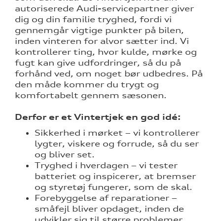
autoriserede Audi-servicepartner giver
dig og din familie tryghed, fordi vi
nementer til
gennemgår vigtige punkter på bilen,
inden vinteren for alvor sætter ind. Vi
eret
kontrollerer ting, hvor kulde, mørke og
fugt kan give udfordringer, så du på
forhånd ved, om noget bør udbedres. På
test
den måde kommer du trygt og
komfortabelt gennem sæsonen.
mstpakke
Derfor er et Vintertjek en god idé:
Sikkerhed i mørket – vi kontrollerer
lygter, viskere og forrude, så du ser
og bliver set.
Tryghed i hverdagen – vi tester
batteriet og inspicerer, at bremser
og styretøj fungerer, som de skal.
Forebyggelse af reparationer –
småfejl bliver opdaget, inden de
udvikler sig til større problemer.