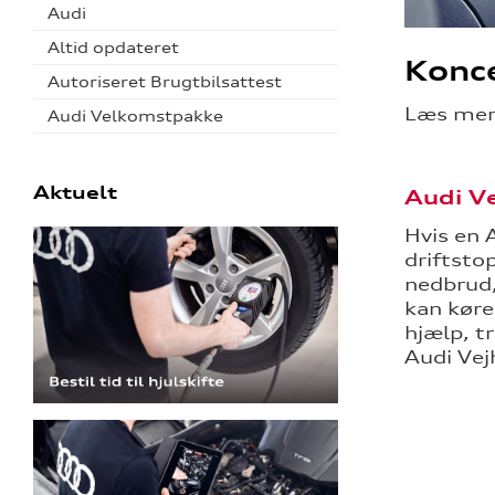
Audi
Altid opdateret
Konce
Autoriseret Brugtbilsattest
Læs mere
Audi Velkomstpakke
Aktuelt
Audi V
Hvis en 
driftsto
nedbrud,
kan køre
hjælp, t
Audi Vejh