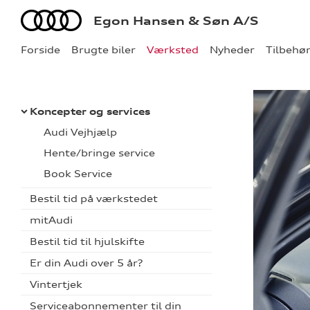
Audi
Egon Hansen & Søn A/S
Forside
Brugte biler
Værksted
Nyheder
Tilbehø
Koncepter og services
Audi Vejhjælp
Hente/bringe service
Book Service
Bestil tid på værkstedet
mitAudi
Bestil tid til hjulskifte
Er din Audi over 5 år?
Vintertjek
Serviceabonnementer til din