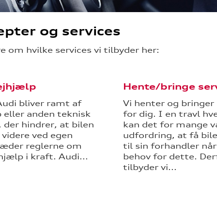
pter og services
 om hvilke services vi tilbyder her:
ejhjælp
Hente/bringe ser
Audi bliver ramt af
Vi henter og bringer
p eller anden teknisk
for dig. I en travl hv
 der hindrer, at bilen
kan det for mange v
 videre ved egen
udfordring, at få bil
ræder reglerne om
til sin forhandler når
jælp i kraft. Audi...
behov for dette. Der
tilbyder vi...