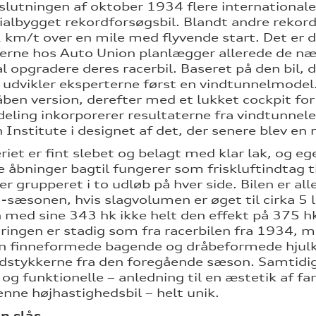
 slutningen af oktober 1934 flere internationa
cialbygget rekordforsøgsbil. Blandt andre reko
km/t over en mile med flyvende start. Det er d
rne hos Auto Union planlægger allerede de næs
l opgradere deres racerbil. Baseret på den bil, d
 udvikler eksperterne først en vindtunnelmodel
ben version, derefter med et lukket cockpit fo
deling inkorporerer resultaterne fra vindtunnel
 Institute i designet af det, der senere blev en
riet er fint slebet og belagt med klar lak, og e
e åbninger bagtil fungerer som friskluftindtag 
er grupperet i to udløb på hver side. Bilen er a
-sæsonen, hvis slagvolumen er øget til cirka 5 li
med sine 343 hk ikke helt den effekt på 375 hk
dringen er stadig som fra racerbilen fra 1934, 
n finneformede bagende og dråbeformede hjulkass
stykkerne fra den foregående sæson. Samtidig
 og funktionelle – anledning til en æstetik af f
enne højhastighedsbil – helt unik.
n slås