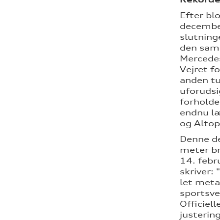
Efter bl
december
slutning
den samm
Mercedes
Vejret f
anden tu
uforudsi
forholde
endnu læ
og Altop
Denne de
meter br
14. febr
skriver:
let meta
sportsve
Officiel
justerin