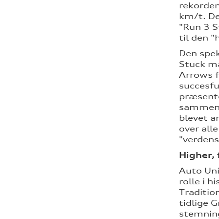
rekorden
km/t. De
"Run 3 S
til den "
Den spek
Stuck må
Arrows f
succesfu
præsente
sammenli
blevet a
over all
"verdens
Higher, 
Auto Uni
rolle i 
Traditio
tidlige 
stemning