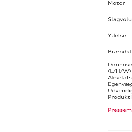
Motor
Slagvol
Ydelse
Brændst
Dimensi
(L/H/W)
Akselaf
Egenvæ
Udvendig
Produkt
Pressem