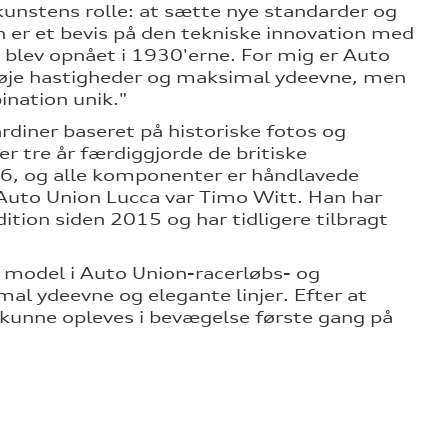
unstens rolle: at sætte nye standarder og
n er et bevis på den tekniske innovation med
' blev opnået i 1930'erne. For mig er Auto
 høje hastigheder og maksimal ydeevne, men
nation unik."
diner baseret på historiske fotos og
er tre år færdiggjorde de britiske
026, og alle komponenter er håndlavede
f Auto Union Lucca var Timo Witt. Han har
ition siden 2015 og har tidligere tilbragt
model i Auto Union-racerløbs- og
al ydeevne og elegante linjer. Efter at
n kunne opleves i bevægelse første gang på