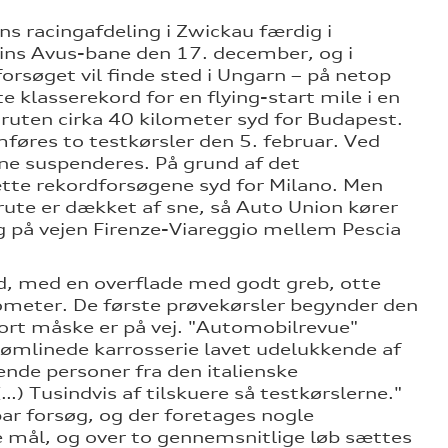
ons racingafdeling i Zwickau færdig i
ins Avus-bane den 17. december, og i
orsøget vil finde sted i Ungarn – på netop
 klasserekord for en flying-start mile i en
ruten cirka 40 kilometer syd for Budapest.
føres to testkørsler den 5. februar. Ved
ne suspenderes. På grund af det
ætte rekordforsøgene syd for Milano. Men
 rute er dækket af sne, så Auto Union kører
 på vejen Firenze-Viareggio mellem Pescia
lad, med en overflade med godt greb, otte
ometer. De første prøvekørsler begynder den
tort måske er på vej. "Automobilrevue"
rømlinede karrosserie lavet udelukkende af
nde personer fra den italienske
…) Tusindvis af tilskuere så testkørslerne."
 par forsøg, og der foretages nogle
e mål, og over to gennemsnitlige løb sættes