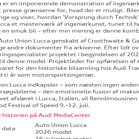
a er en imponerende demonstration af ingeniørk
 presse grænserne for, hvad der er muligt. Bile
ringe og viser, hvordan 'Vorsprung durch Technik
cca et mesterværk af ingeniørkunst, tunet til
 en smuk bil – efter min mening er denne kombi
 Auto Union Lucca genskabt af Crosthwaite & Gar
ige andre dokumenter fra arkiverne. Efter lidt ov
ringsspecialister projektet i begyndelsen af 2
 til denne model. Projektleder for opførelsen a
varet for den historiske bilsamling hos Audi Trad
 ti år som motorsportsingeniør.
on Lucca indkapsler – som næsten ingen anden 
rsøgsbilerne – den emotionelle fusion af maksim
vet afsløret i Lucca, Italien, vil Rennlimousine
 Festival of Speed 9.-12. juli.
 historien på Audi MediaCenter
Auto Union Lucca
 data
2026 model
16-cylindret motor