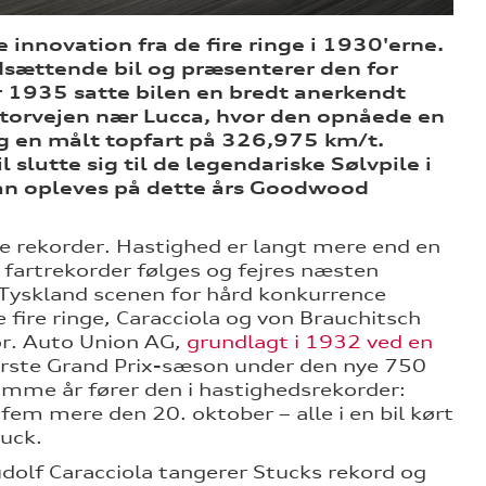
innovation fra de fire ringe i 1930'erne.
dsættende bil og præsenterer den for
ar 1935 satte bilen en bredt anerkendt
motorvejen nær Lucca, hvor den opnåede en
 en målt topfart på 326,975 km/t.
slutte sig til de legendariske Sølvpile i
kan opleves på dette års Goodwood
e rekorder. Hastighed er langt mere end en
 fartrekorder følges og fejres næsten
 Tyskland scenen for hård konkurrence
fire ringe, Caracciola og von Brauchitsch
r. Auto Union AG,
grundlagt i 1932 ved en
 første Grand Prix-sæson under den nye 750
mme år fører den i hastighedsrekorder:
em mere den 20. oktober – alle i en bil kørt
tuck.
dolf Caracciola tangerer Stucks rekord og