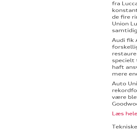
fra Lucc
konstant
de fire 
Union Lu
samtidig
Audi fik
forskell
restaure
specielt
haft ans
mere end
Auto Uni
rekordfo
være ble
Goodwood
Læs hele
Tekniske