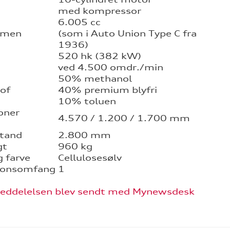
med kompressor
6.005 cc
umen
(som i Auto Union Type C fra
1936)
520 hk (382 kW)
ved 4.500 omdr./min
50% methanol
of
40% premium blyfri
10% toluen
oner
4.570 / 1.200 / 1.700 mm
stand
2.800 mm
gt
960 kg
 farve
Cellulosesølv
ionsomfang
1
eddelelsen blev sendt med Mynewsdesk