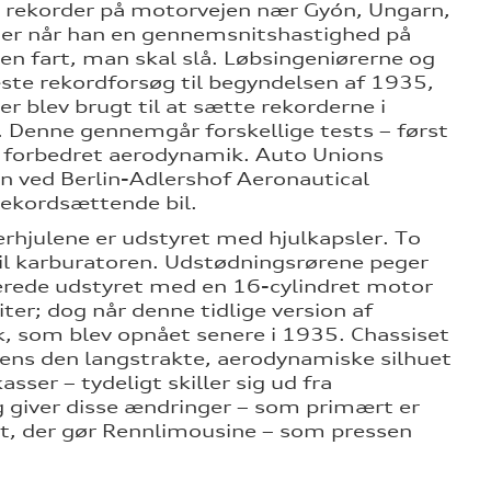
le rekorder på motorvejen nær Gyón, Ungarn,
rder når han en gennemsnitshastighed på
en fart, man skal slå. Løbsingeniørerne og
te rekordforsøg til begyndelsen af 1935,
er blev brugt til at sætte rekorderne i
. Denne gennemgår forskellige tests – først
r forbedret aerodynamik. Auto Unions
en ved Berlin-Adlershof Aeronautical
 rekordsættende bil.
gerhjulene er udstyret med hjulkapsler. To
til karburatoren. Udstødningsrørene peger
llerede udstyret med en 16-cylindret motor
ter; dog når denne tidlige version af
, som blev opnået senere i 1935. Chassiset
mens den langstrakte, aerodynamiske silhuet
er – tydeligt skiller sig ud fra
 giver disse ændringer – som primært er
art, der gør Rennlimousine – som pressen