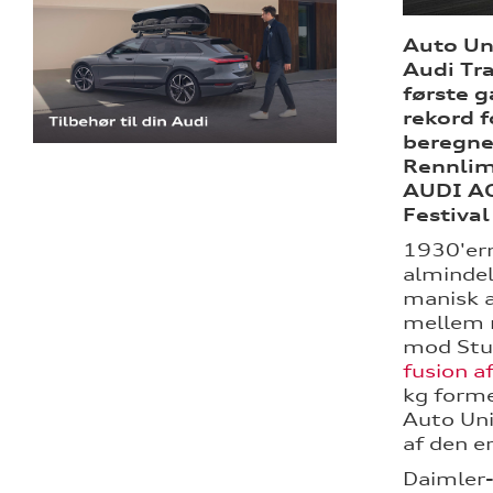
Auto Uni
Audi Tr
første g
rekord f
beregne
Rennlimo
AUDI AG
Festival
1930'ern
almindel
manisk a
mellem m
mod Stu
fusion a
kg forme
Auto Uni
af den e
Daimler-