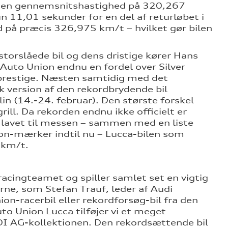
med en gennemsnitshastighed på 320,267
 11,01 sekunder for en del af returløbet i
ed på præcis 326,975 km/t – hvilket gør bilen
orslåede bil og dens dristige kører Hans
e Auto Union endnu en fordel over Silver
prestige. Næsten samtidig med det
k version af den rekordbrydende bil
in (14.-24. februar). Den største forskel
ll. Da rekorden endnu ikke officielt er
 lavet til messen – sammen med en liste
ion-mærker indtil nu – Lucca-bilen som
 km/t.
racingteamet og spiller samlet set en vigtig
erne, som Stefan Trauf, leder af Audi
on-racerbil eller rekordforsøg-bil fra den
uto Union Lucca tilføjer vi et meget
DI AG-kollektionen. Den rekordsættende bil