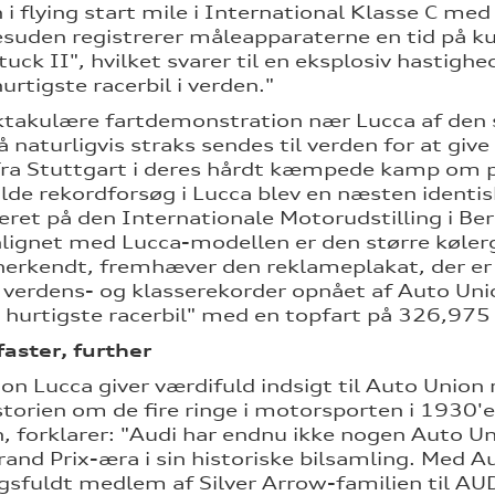
 i flying start mile i International Klasse C 
suden registrerer måleapparaterne en tid på kun
tuck II", hvilket svarer til en eksplosiv hastigh
hurtigste racerbil i verden."
takulære fartdemonstration nær Lucca af den st
 naturligvis straks sendes til verden for at giv
ra Stuttgart i deres hårdt kæmpede kamp om 
lde rekordforsøg i Lucca blev en næsten identis
ret på den Internationale Motorudstilling i Berl
gnet med Lucca-modellen er den større kølergri
nerkendt, fremhæver den reklameplakat, der er
e verdens- og klasserekorder opnået af Auto Un
 hurtigste racerbil" med en topfart på 326,975
faster, further
on Lucca giver værdifuld indsigt til Auto Union 
historien om de fire ringe i motorsporten i 1930'
n, forklarer: "Audi har endnu ikke nogen Auto Uni
Grand Prix-æra i sin historiske bilsamling. Med A
sfuldt medlem af Silver Arrow-familien til AU