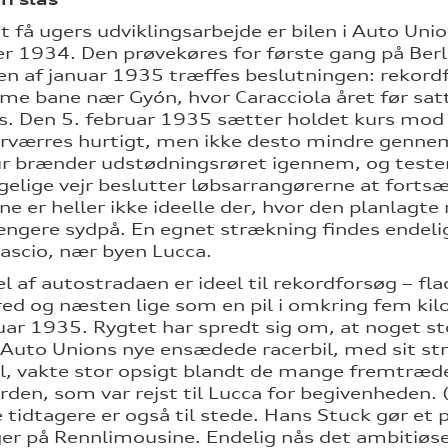
ot få ugers udviklingsarbejde er bilen i Auto Uni
 1934. Den prøvekøres for første gang på Berl
en af januar 1935 træffes beslutningen: rekordf
e bane nær Gyón, hvor Caracciola året før satte
. Den 5. februar 1935 sætter holdet kurs mod 
orværres hurtigt, men ikke desto mindre gennem
r brænder udstødningsrøret igennem, og teste
gelige vejr beslutter løbsarrangørerne at forts
ne er heller ikke ideelle der, hvor den planlagte
ngere sydpå. En egnet strækning findes endelig
ascio, nær byen Lucca.
l af autostradaen er ideel til rekordforsøg – f
ed og næsten lige som en pil i omkring fem kil
uar 1935. Rygtet har spredt sig om, at noget s
 "Auto Unions nye ensædede racerbil, med sit st
l, vakte stor opsigt blandt de mange fremtræde
rden, som var rejst til Lucca for begivenheden. (
le tidtagere er også til stede. Hans Stuck gør et
ger på Rennlimousine. Endelig nås det ambitiøs