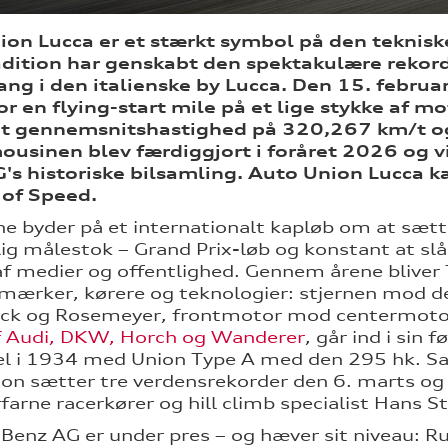
on Lucca er et stærkt symbol på den tekniske 
adition har genskabt den spektakulære rekor
ang i den italienske by Lucca. Den 15. febru
or en flying-start mile på et lige stykke af 
t gennemsnitshastighed på 320,267 km/t og
usinen blev færdiggjort i foråret 2026 og vil 
's historiske bilsamling. Auto Union Lucca 
 of Speed.
e byder på et internationalt kapløb om at sætt
ig målestok – Grand Prix-løb og konstant at slå
f medier og offentlighed. Gennem årene bliver
ærker, kørere og teknologier: stjernen mod de 
ck og Rosemeyer, frontmotor mod centermoto
f Audi, DKW, Horch og Wanderer
, går ind i sin
l i 1934 med Union Type A med den 295 hk. Sa
on sætter tre verdensrekorder den 6. marts og f
rfarne racerkører og hill climb specialist Hans S
Benz AG er under pres – og hæver sit niveau: Ru