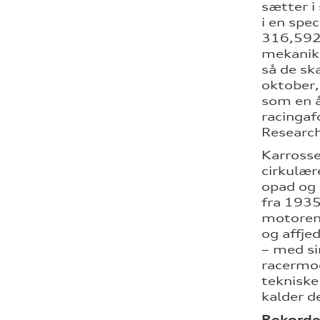
sætter i
i en spe
316,592 
mekanike
så de ska
oktober,
som en å
racingaf
Research
Karrosse
cirkulær
opad og 
fra 1935
motoren 
og affje
– med si
racermod
tekniske
kalder d
Rekorde