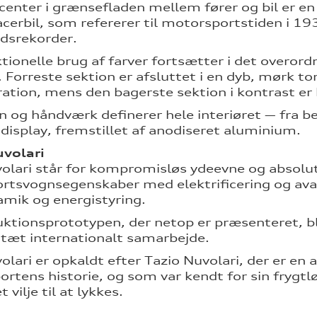
center i grænsefladen mellem fører og bil er en
acerbil, som refererer til motorsportstiden i 1
dsrekorder.
tionelle brug af farver fortsætter i det overord
. Forreste sektion er afsluttet i en dyb, mørk to
ation, mens den bagerste sektion i kontrast er h
n og håndværk definerer hele interiøret — fra be
 display, fremstillet af anodiseret aluminium.
uvolari
olari står for kompromisløs ydeevne og absolu
rtsvognsegenskaber med elektrificering og ava
mik og energistyring.
ktionsprototypen, der netop er præsenteret, b
æt internationalt samarbejde.
olari er opkaldt efter Tazio Nuvolari, der er en
rtens historie, og som var kendt for sin frygt
 vilje til at lykkes.