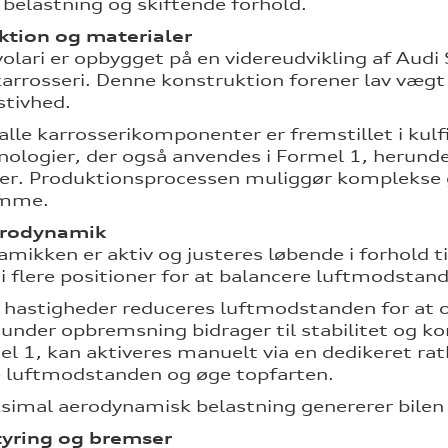
 belastning og skiftende forhold.
ktion og materialer
olari er opbygget på en videreudvikling af Aud
karrosseri. Denne konstruktion forener lav vægt
stivhed.
lle karrosserikomponenter er fremstillet i kul
ologier, der også anvendes i Formel 1, herun
er. Produktionsprocessen muliggør komplekse 
ømme.
erodynamik
mikken er aktiv og justeres løbende i forhold t
 i flere positioner for at balancere luftmodsta
 hastigheder reduceres luftmodstanden for at 
 under opbremsning bidrager til stabilitet og k
el 1, kan aktiveres manuelt via en dedikeret rat
 luftmodstanden og øge topfarten.
imal aerodynamisk belastning genererer bilen
tyring og bremser