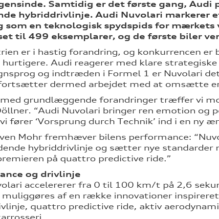
gensinde. Samtidig er det første gang, Audi
de hybriddrivlinje. Audi Nuvolari markerer 
g som en teknologisk spydspids for mærkets v
t til 499 eksemplarer, og de første biler ven
trien er i hastig forandring, og konkurrencen er
hurtigere. Audi reagerer med klare strategiske 
gnsprog og indtræden i Formel 1 er Nuvolari de
fortsætter dermed arbejdet med at omsætte erf
d med grundlæggende forandringer træffer vi mo
öllner. “Audi Nuvolari bringer ren emotion og p
vi fører ‘Vorsprung durch Technik’ ind i en ny ær
en Mohr fremhæver bilens performance: “Nuvol
dende hybriddrivlinje og sætter nye standarde
remieren på quattro predictive ride.”
ance og drivlinje
olari accelererer fra 0 til 100 km/t på 2,6 seku
l muliggøres af en række innovationer inspirere
ivlinje, quattro predictive ride, aktiv aerodyn
arrosseri.