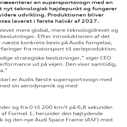
 præsenterer en supersportsvogn med en
et nyt teknologisk højdepunkt og fungerer
idere udvikling. Produktionen bliver
tes leveret i første halvår af 2027.
 blevet mere global, mere teknologidrevet og
beslutninger. Efter introduktionen af det
t næste konkrete bevis på Audis fornyelse,
aringer fra motorsport til serieproduktion.
dige strategiske beslutninger,” siger CEO
erformance ud på vejen. Den viser samtidig,
a.”
ari er Audis første supersportsvogn med
r med sin aerodynamik og med
nder og fra 0 til 200 km/t på 6,8 sekunder.
t af Formel 1, herunder den højtydende
amik og den nye Audi Space Frame (ASF) med