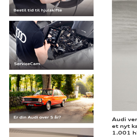
Audi ve
et nyt k
1.001 h