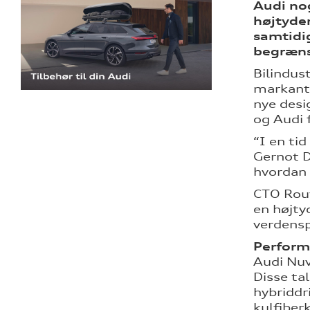
Audi no
højtyden
samtidi
begrænse
Bilindus
markant 
nye desi
og Audi 
“I en ti
Gernot D
hvordan 
CTO Rouv
en højty
verdensp
Perform
Audi Nuv
Disse ta
hybriddr
kulfiberk