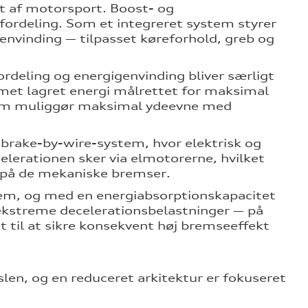
et af motorsport. Boost- og
ordeling. Som et integreret system styrer
envinding — tilpasset køreforhold, greb og
rdeling og energigenvinding bliver særligt
emet lagret energi målrettet for maksimal
 som muliggør maksimal ydeevne med
 brake-by-wire-system, hvor elektrisk og
lerationen sker via elmotorerne, hvilket
n på de mekaniske bremser.
em, og med en energiabsorptionskapacitet
kstreme decelerationsbelastninger — på
 til at sikre konsekvent høj bremseeffekt
rslen, og en reduceret arkitektur er fokuseret