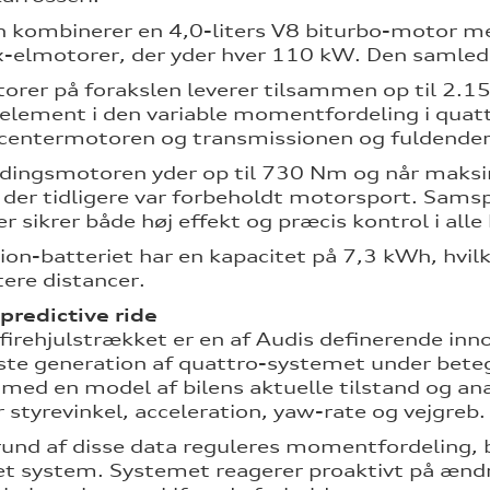
en kombinerer en 4,0-liters V8 biturbo-motor 
ux-elmotorer, der yder hver 110 kW. Den samle
orer på forakslen leverer tilsammen op til 2
 element i den variable momentfordeling i quat
entermotoren og transmissionen og fuldender 
ingsmotoren yder op til 730 Nm og når maksim
der tidligere var forbeholdt motorsport. Sam
r sikrer både høj effekt og præcis kontrol i alle
ion-batteriet har en kapacitet på 7,3 kWh, hvilk
tere distancer.
predictive ride
firehjulstrækket er en af Audis definerende inn
te generation af quattro-systemet under beteg
 med en model af bilens aktuelle tilstand og ana
 styrevinkel, acceleration, yaw-rate og vejgreb.
und af disse data reguleres momentfordeling,
et system. Systemet reagerer proaktivt på ændrin