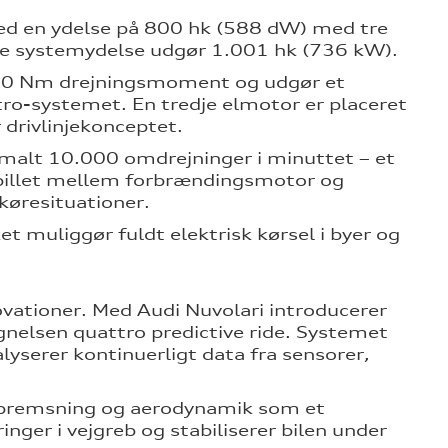
med en ydelse på 800 hk (588 dW) med tre
de systemydelse udgør 1.001 hk (736 kW).
.150 Nm drejningsmoment og udgør et
tro-systemet. En tredje elmotor er placeret
drivlinjekonceptet.
alt 10.000 omdrejninger i minuttet – et
spillet mellem forbrændingsmotor og
 køresituationer.
et muliggør fuldt elektrisk kørsel i byer og
ovationer. Med Audi Nuvolari introducerer
nelsen quattro predictive ride. Systemet
lyserer kontinuerligt data fra sensorer,
 bremsning og aerodynamik som et
ger i vejgreb og stabiliserer bilen under