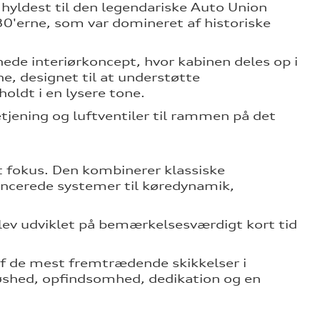
 hyldest til den legendariske Auto Union
930'erne, som var domineret af historiske
nede interiørkoncept, hvor kabinen deles op i
ne, designet til at understøtte
oldt i en lysere tone.
tjening og luftventiler til rammen på det
t fokus. Den kombinerer klassiske
ncerede systemer til køredynamik,
lev udviklet på bemærkelsesværdigt kort tid
 af de mest fremtrædende skikkelser i
løshed, opfindsomhed, dedikation og en