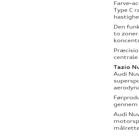
Farve-ac
Type C r
hastighe
Den funk
to zoner
koncentr
Præcisio
centrale
Tazio N
Audi Nuv
superspo
aerodyna
Førprodu
gennem t
Audi Nuv
motorspo
målrettet