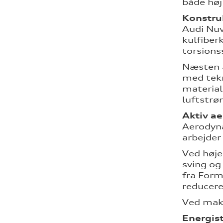
både høj
Konstru
Audi Nuv
kulfiber
torsions
Næsten a
med tekn
material
luftstr
Aktiv a
Aerodyna
arbejder
Ved høje
sving og
fra Form
reducere
Ved maks
Energis