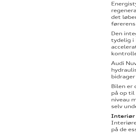
Energist
regenera
det løbe
førerens
Den inte
tydelig 
accelera
kontroll
Audi Nuv
hydrauli
bidrager
Bilen er
på op ti
niveau m
selv und
Interiør
Interiør
på de es