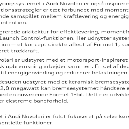
yringssystemet i Audi Nuvolari er også inspirer
tionsstrategier er tæt forbundet med momentf
nde samspillet mellem kraftlevering og energig
 intention.
grerede arkitektur for effektlevering, momentfo
i Launch Control-funktionen. Her udnytter syst
tion — et koncept direkte afledt af Formel 1,
eret trækkraft.
olari er udstyret med et motorsport-inspireret
sk opbremsning arbejder sammen. En del af dece
 til energigenvinding og reducerer belastninge
 desuden udstyret med et keramisk bremsesyst
l 2,8 megawatt kan bremsesystemet håndtere e
ed en nuværende Formel 1-bil. Dette er udviklet
er ekstreme baneforhold.
et i Audi Nuvolari er fuldt fokuseret på selve kø
sentielle funktioner.