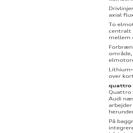
Drivlinj
axial fl
To elmot
centralt
mellem c
Forbrænd
område, 
elmotore
Lithium-
over kor
quattro 
Quattro 
Audi næs
arbejder
herunder
På baggr
integrer