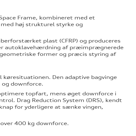
i Space Frame, kombineret med et
 med høj strukturel styrke og
fiberforstærket plast (CFRP) og produceres
der autoklavehærdning af præimprægnerede
geometriske former og præcis styring af
il køresituationen. Den adaptive bagvinge
nd og downforce.
optimere topfart, mens øget downforce i
ontrol. Drag Reduction System (DRS), kendt
knap for yderligere at sænke vingen,
 over 400 kg downforce.