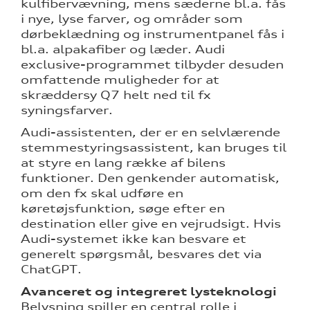
kulfibervævning, mens sæderne bl.a. fås
i nye, lyse farver, og områder som
dørbeklædning og instrumentpanel fås i
bl.a. alpakafiber og læder. Audi
exclusive-programmet tilbyder desuden
omfattende muligheder for at
skræddersy Q7 helt ned til fx
syningsfarver.
Audi-assistenten, der er en selvlærende
stemmestyringsassistent, kan bruges til
at styre en lang række af bilens
funktioner. Den genkender automatisk,
om den fx skal udføre en
køretøjsfunktion, søge efter en
destination eller give en vejrudsigt. Hvis
Audi-systemet ikke kan besvare et
generelt spørgsmål, besvares det via
ChatGPT.
Avanceret og integreret lysteknologi
Belysning spiller en central rolle i