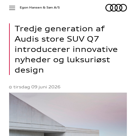
Audi
Toggle
Egon Hansen & Søn A/S
navigation
Tredje generation af
Audis store SUV Q7
introducerer innovative
nyheder og luksuriøst
design
tirsdag 09 juni 2026
ine
 Audi
et