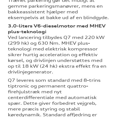
Trænet parkering gør det muligt at
gemme parkeringsmanøvrer, mens en
bakkeassistent hjælper med
eksempelvis at bakke ud af en blindgyde.
3.0-liters V6-dieselmotor med MHEV
plus-teknologi
Ved lancering tilbydes Q7 med 220 kW
(299 hk) og 630 Nm. MHEV plus-
teknologi med elektrisk kompressor
sikrer hurtig acceleration og effektiv
kørsel, og drivlinjen understøttes med
op til 18 kW (24 hk) ekstra effekt fra en
drivlinjegenerator.
Q7 leveres som standard med 8-trins
tiptronic og permanent quattro-
firehjulstræk med nyt
centerdifferentiale med automatisk
spær. Dette giver forbedret vejgreb,
mere præcis styring og stabil
køredynamik. Standard affjedring er