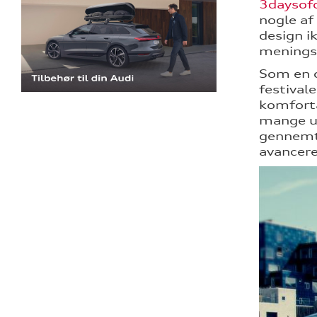
3daysof
nogle af
design i
meningsf
Som en d
festival
komforta
mange ud
gennemtæ
avancere