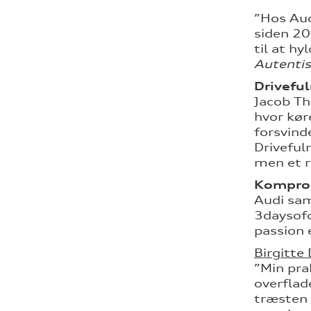
”Hos Aud
siden 20
til at h
Autentis
Driveful
Jacob Th
hvor kør
forsvind
Drivefuln
men et r
Komprom
Audi sam
3daysofde
passion 
Birgitte
”Min pra
overflad
træsten 