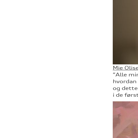
Mie Olis
”Alle mi
hvordan 
og dette
i de før