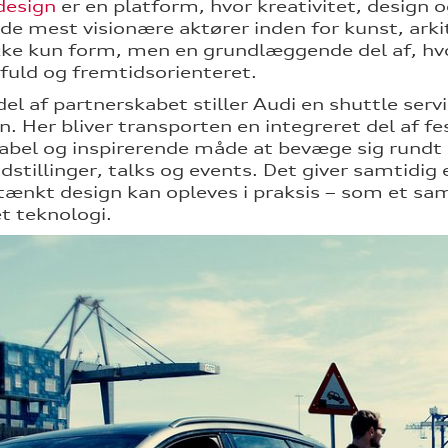
design
er en platform, hvor kreativitet, design
 de mest visionære aktører inden for kunst, arkit
kke kun form, men en grundlæggende del af, hvo
uld og fremtidsorienteret.
el af partnerskabet stiller Audi en shuttle serv
en. Her bliver transporten en integreret del af f
bel og inspirerende måde at bevæge sig rundt i
stillinger, talks og events. Det giver samtidig
nkt design kan opleves i praksis – som et sa
t teknologi.