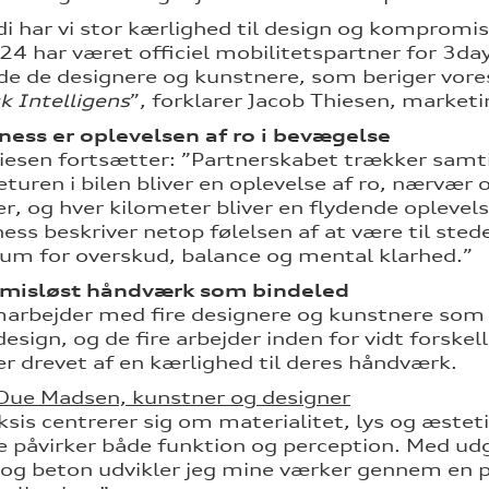
i har vi stor kærlighed til design og kompromi
24 har været officiel mobilitetspartner for 3da
ylde de designere og kunstnere, som beriger vores
k Intelligens
”, forklarer Jacob Thiesen, marke
ness er oplevelsen af ro i bevægelse
iesen fortsætter: ”Partnerskabet trækker samtid
eturen i bilen bliver en oplevelse af ro, nærvær 
er, og hver kilometer bliver en flydende oplevel
ess beskriver netop følelsen af at være til stede
um for overskud, balance og mental klarhed.”
isløst håndværk som bindeled
arbejder med fire designere og kunstnere som 
sign, og de fire arbejder inden for vidt forskell
er drevet af en kærlighed til deres håndværk.
 Due Madsen, kunstner og designer
ksis centrerer sig om materialitet, lys og æstet
e påvirker både funktion og perception. Med udg
og beton udvikler jeg mine værker gennem en pr