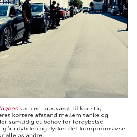
lligens
som en modvægt til kunstig
 været kortere afstand mellem tanke og
er samtidig et behov for fordybelse.
er går i dybden og dyrker det kompromisløse
r alle os andre.