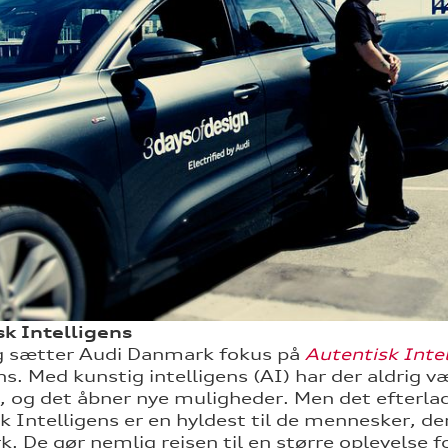
k Intelligens
g sætter Audi Danmark fokus på
Autentisk Inte
ens. Med kunstig intelligens (AI) har der aldrig
, og det åbner nye muligheder. Men det efterlad
k Intelligens er en hyldest til de mennesker, d
. De gør nemlig rejsen til en større oplevelse fo