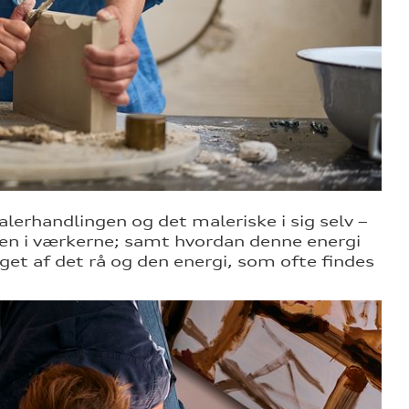
alerhandlingen og det maleriske i sig selv –
sen i værkerne; samt hvordan denne energi
aget af det rå og den energi, som ofte findes