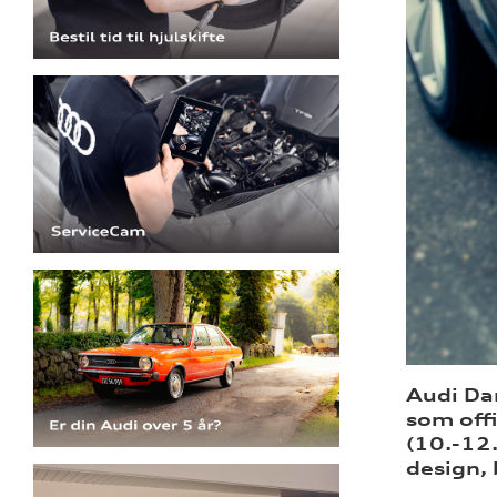
Audi Da
som offi
(10.-12.
design,