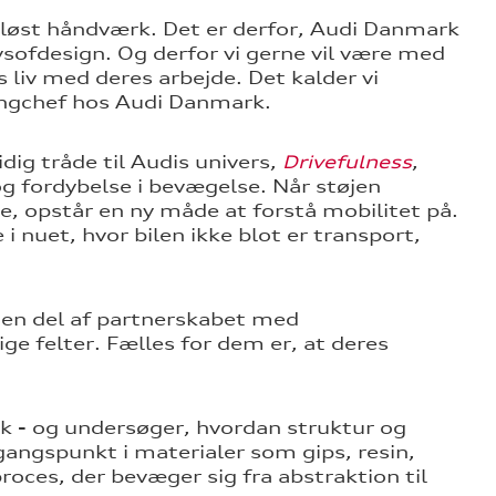
sløst håndværk. Det er derfor, Audi Danmark
ysofdesign. Og derfor vi gerne vil være med
 liv med deres arbejde. Det kalder vi
tingchef hos Audi Danmark.
ig tråde til Audis univers,
Drivefulness
,
og fordybelse i bevægelse. Når støjen
se, opstår en ny måde at forstå mobilitet på.
 i nuet, hvor bilen ikke blot er transport,
en del af partnerskabet med
ige felter. Fælles for dem er, at deres
ik - og undersøger, hvordan struktur og
angspunkt i materialer som gips, resin,
oces, der bevæger sig fra abstraktion til