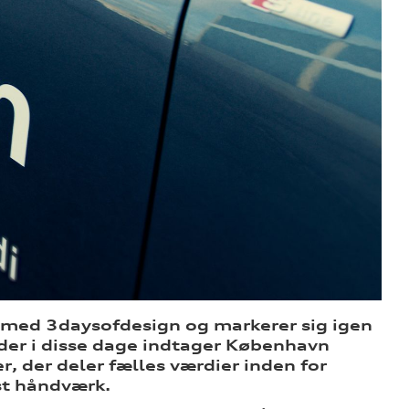
b med 3daysofdesign og markerer sig igen
 der i disse dage indtager København
r, der deler fælles værdier inden for
st håndværk.