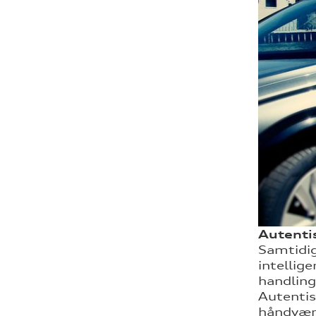
Autentis
Samtidi
intellig
handling
Autentis
håndværk